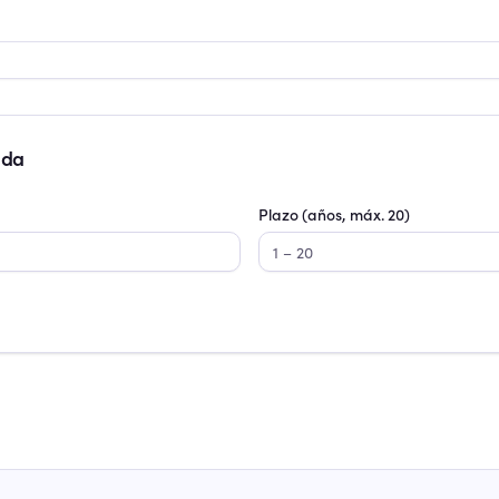
ada
Plazo (años, máx.
20
)